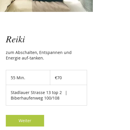
Reiki
zum Abschalten, Entspannen und
Energie auf-tanken.
70
euros
55 Min.
5
€70
5
M
Stadlauer Strasse 13 top 2
|
i
Biberhaufenweg 100/108
n
.
Weiter