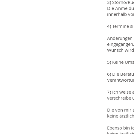
3) Storno/Rüc
Die Anmeldun
innerhalb vo
4) Termine s
Änderungen v
eingegangen,
Wunsch wird 
5) Keine Ums
6) Die Berat
Verantwortun
7) Ich weise 
verschreibe 
Die von mir 
keine ärztli
Ebenso bin ic
keine ärztli