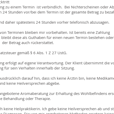
ktritt
g zu einem Termin ist verbindlich. Bei Nichterscheinen oder A
n 24 Stunden vor/bei dem Termin ist der gesamte Betrag zu beza
ind daher spätestens 24 Stunden vorher telefonisch abzusagen.
on Terminen bleiben mir vorbehalten. Ist bereits eine Zahlung
 bleibt diese als Guthaben für einen neuen Termin bestehen oder
der Betrag auch rückerstattet.
atzsteuer gemäß § 6 Abs. 1 Z 27 UstG.
ung erfolgt auf eigene Verantwortung. Der Klient übernimmt die vo
g für sein Verhalten innerhalb der Sitzung.
ausdrücklich darauf hin, dass ich keine Ärztin bin, keine Medikam
und keine Heilversprechen abgebe.
angebotene Aromaberatung zur Erhaltung des Wohlbefindens ers
che Behandlung oder Therapie.
h keine Heilpraktikerin. Ich gebe keine Heilversprechen ab und st
che Diagnosen. Die von mir angebotenen Methoden ersetzen keine