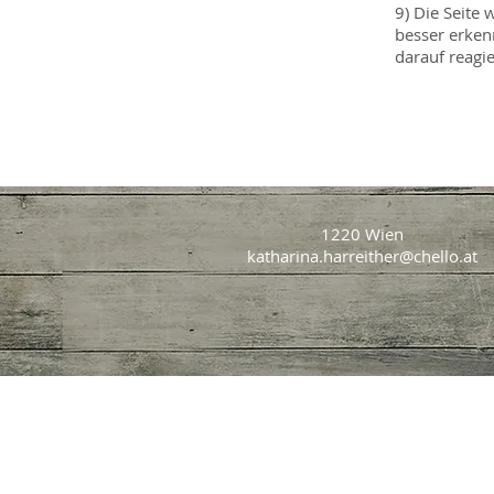
9) Die Seite
besser erken
darauf reagi
1220 Wien
katharina.harreither@chello.at