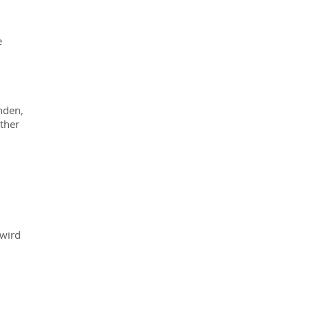
e
nden,
ither
 wird