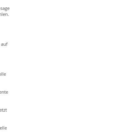
bsage
hlen.
 auf
lle
ente
etzt
elle