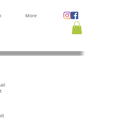
n
More
ail
t
lt