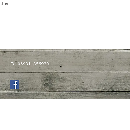
ither
Tel 069911856930