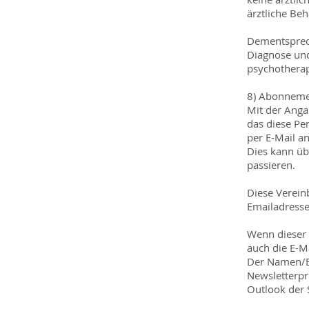
ärztliche Be
Dementspreche
Diagnose und
psychothera
8) Abonneme
Mit der Anga
das diese Pe
per E-Mail a
Dies kann üb
passieren.
Diese Vereinb
Emailadresse 
Wenn dieser 
auch die E-M
Der Namen/E-
Newsletterp
Outlook der 