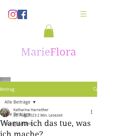
Marie
Flora
Beitrag
Alle Beiträge
Katharina Harreither
Alle Beiträge
22. Aug. 2023
2 Min. Lesezeit
Warum ich das tue, was
Energiearbeit
ich mache?