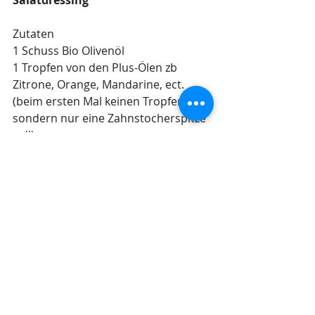
Zutaten
1 Schuss Bio Olivenöl
1 Tropfen von den Plus-Ölen zb 
Zitrone, Orange, Mandarine, ect.  
(beim ersten Mal keinen Tropfen 
sondern nur eine Zahnstocherspitze 
voll)
 1 Schuss NingXia Red
 100-200g Frischkäse (je nach Bedarf)
 Kräuter nach Jahreszeit
Zubereitung
 1.)    Olivenöl mit ätherischen Plusöl 
vermischen
 2.)    Die Öl-Mischung mit Frischkäse 
vermengen
 3.)    NingXia Red dazu mischen