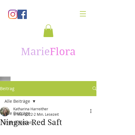
Marie
Flora
Beitrag
Alle Beiträge
Katharina Harreither
Alle Beiträge
9. Mai 2022
2 Min. Lesezeit
Ningxia Red Saft
Energiearbeit