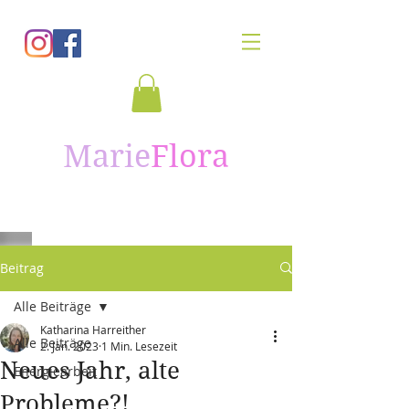
Marie
Flora
Beitrag
Alle Beiträge
Katharina Harreither
Alle Beiträge
2. Jan. 2023
1 Min. Lesezeit
Neues Jahr, alte
Energiearbeit
Probleme?!