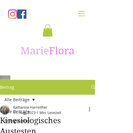
Marie
Flora
Beitrag
Alle Beiträge
Katharina Harreither
Alle Beiträge
11. Aug. 2023
1 Min. Lesezeit
Kinesiologisches
Energiearbeit
Austesten