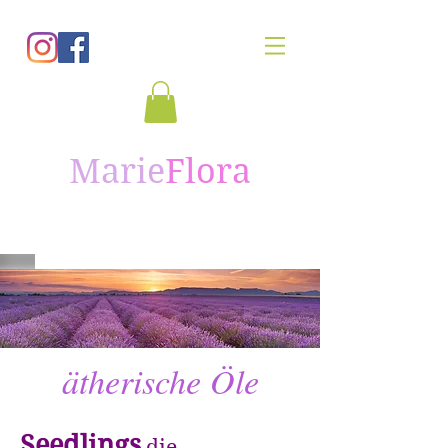
Marie
Flora
ätherische Öle
Seedlings
die