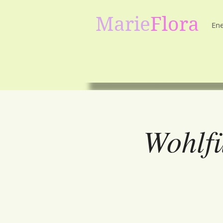
Marie
Flora
Ene
Wohlfü