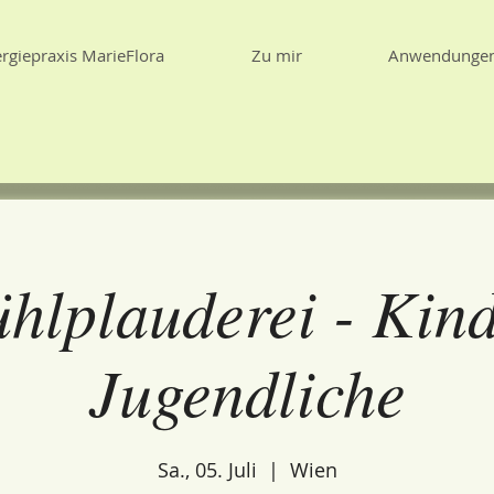
rgiepraxis MarieFlora
Zu mir
Anwendunge
hlplauderei - Kin
Jugendliche
Sa., 05. Juli
  |  
Wien