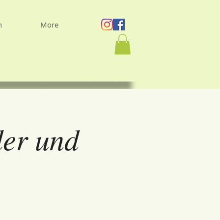
n
More
der und