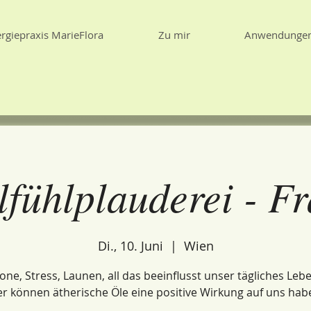
rgiepraxis MarieFlora
Zu mir
Anwendunge
fühlplauderei - F
Di., 10. Juni
  |  
Wien
ne, Stress, Launen, all das beeinflusst unser tägliches Leb
er können ätherische Öle eine positive Wirkung auf uns hab