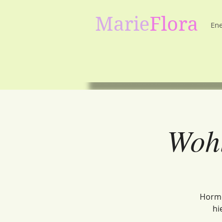
Marie
Flora
Ene
Wohl
Hormo
hi