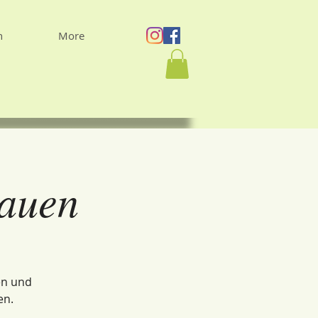
n
More
rauen
en und
en.