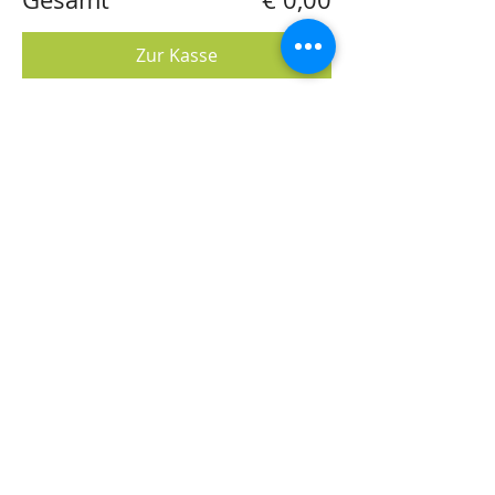
Zur Kasse
Diese Veranstaltung teilen
Katharina Harreither
Energetikerin
1220 Wien
katharina.harreither@chello.at