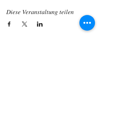
Diese Veranstaltung teilen
Katharina Harreither
Energetikerin
1220 Wien
katharina.harreither@chello.at
Tel
069911856930
© 2016 by K.Harreither. Proudly created