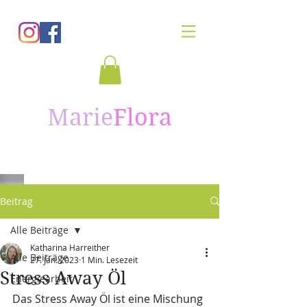
Marie
Flora
Beitrag
Alle Beiträge
Katharina Harreither
Alle Beiträge
27. Jan. 2023
1 Min. Lesezeit
Stress Away Öl
Energiearbeit
Das Stress Away Öl ist eine Mischung 