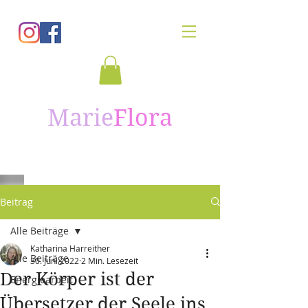
Marie
Flora
Beitrag
Alle Beiträge
Katharina Harreither
Alle Beiträge
30. Juni 2022
2 Min. Lesezeit
Der Körper ist der
Energiearbeit
Übersetzer der Seele ins